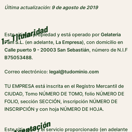
Última actualización:
9 de agosto de 2019
1.- Titularidad
Este sitio es propiedad y está operado por
Gelateria
Pam S.L.
(en adelante,
La Empresa
), con domicilio en
Calle puerto 9 - 20003 San Sebastián
, número de N.I.F
B75053488
.
Correo electrónico:
legal@tudominio.com
TU EMPRESA está inscrita en el Registro Mercantil de
CIUDAD, Tomo NÚMERO DE TOMO, folio NÚMERO DE
FOLIO, sección SECCIÓN, inscripción NÚMERO DE
INSCRIPCIÓN y con hoja NÚMERO DE HOJA.
2.- Aceptación
Este sitio web y el servicio proporcionado (en adelante