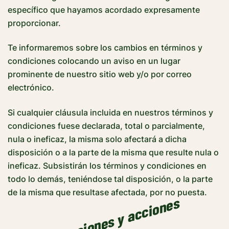
específico que hayamos acordado expresamente
proporcionar.
Te informaremos sobre los cambios en términos y
condiciones colocando un aviso en un lugar
prominente de nuestro sitio web y/o por correo
electrónico.
Si cualquier cláusula incluida en nuestros términos y
condiciones fuese declarada, total o parcialmente,
nula o ineficaz, la misma solo afectará a dicha
disposición o a la parte de la misma que resulte nula o
ineficaz. Subsistirán los términos y condiciones en
todo lo demás, teniéndose tal disposición, o la parte
de la misma que resultase afectada, por no puesta.
1
4
.
-
R
e
cl
a
a
c
i
o
n
e
s
y
a
c
c
i
o
n
e
s
d
e
r
i
v
a
d
a
s
d
el
c
o
n
t
r
a
t