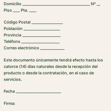
Domicilio _______________________________________ Nº __
Piso ____ Pta. ____
Código Postal __________________
Población _____________________
Provincia ______________________
Teléfono ______________________
Correo electrónico ______________
Este documento únicamente tendrá efecto hasta los
catorce (14) días naturales desde la recepción del
producto o desde la contratación, en el caso de
servicios.
Fecha __________________________
Firma: