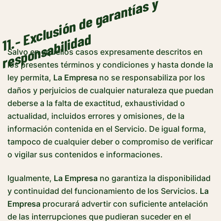
1
1
.
-
x
cl
u
s
i
ó
n
d
e
g
a
r
a
n
t
í
a
s
y
r
e
s
p
o
n
s
a
b
il
i
d
a
E
d
Salvo en aquellos casos expresamente descritos en
los presentes términos y condiciones y hasta donde la
ley permita,
La Empresa
no se responsabiliza por los
daños y perjuicios de cualquier naturaleza que puedan
deberse a la falta de exactitud, exhaustividad o
actualidad, incluidos errores y omisiones, de la
información contenida en el Servicio. De igual forma,
tampoco de cualquier deber o compromiso de verificar
o vigilar sus contenidos e informaciones.
Igualmente,
La Empresa
no garantiza la disponibilidad
y continuidad del funcionamiento de los Servicios.
La
Empresa
procurará advertir con suficiente antelación
de las interrupciones que pudieran suceder en el