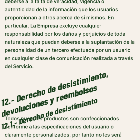
deberse a la falta de veracidad, vigencia o
autenticidad de la información que los usuarios
proporcionan a otros acerca de sí mismos. En
particular,
La Empresa
excluye cualquier
responsabilidad por los daños y perjuicios de toda
naturaleza que puedan deberse a la suplantación de la
personalidad de un tercero efectuada por un usuario
en cualquier clase de comunicación realizada a través
del Servicio.
1
2
.
-
D
e
r
e
c
h
o
d
d
e
s
i
s
t
i
m
i
e
n
t
o,
d
e
v
ol
u
c
i
o
n
e
s
y
r
e
e
m
b
ol
s
o
e
s
12.1.- Derecho de desistimiento
Todos nuestros productos son confeccionados
conforme a las especificaciones del usuario o
claramente personalizados, por tanto no les será