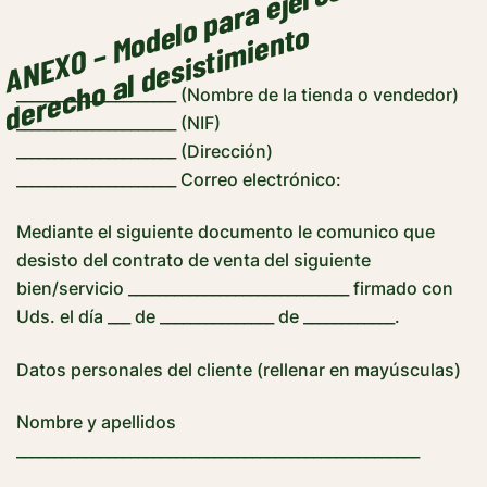
–
M
o
d
o
p
a
r
a
ej
e
r
c
e
r
el
d
e
r
e
c
h
o
al
d
e
s
i
s
t
i
m
i
e
n
t
el
o
ANEXO
_____________________ (Nombre de la tienda o vendedor)
_____________________ (NIF)
_____________________ (Dirección)
_____________________ Correo electrónico:
Mediante el siguiente documento le comunico que
desisto del contrato de venta del siguiente
bien/servicio _____________________________ firmado con
Uds. el día ___ de _______________ de ____________.
Datos personales del cliente (rellenar en mayúsculas)
Nombre y apellidos
_____________________________________________________