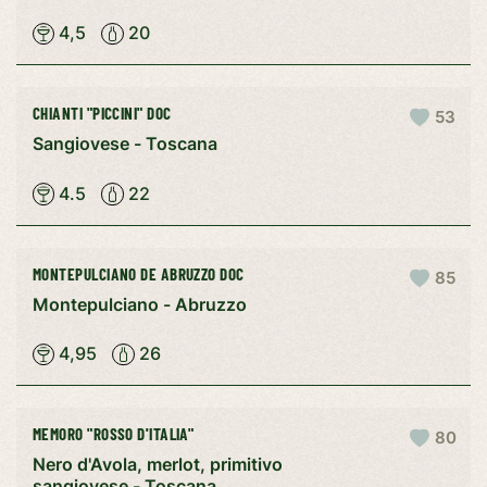
4,5
20
CHIANTI "PICCINI" DOC
53
Sangiovese - Toscana
4.5
22
MONTEPULCIANO DE ABRUZZO DOC
85
Montepulciano - Abruzzo
4,95
26
MEMORO "ROSSO D'ITALIA"
80
Nero d'Avola, merlot, primitivo
sangiovese - Toscana