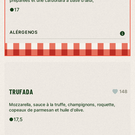
préparées et une carbonara à base d'œuf,
●
17
ALÉRGENOS
TRUFADA
148
Mozzarella, sauce à la truffe, champignons, roquette,
copeaux de parmesan et huile d'olive.
●
17,5